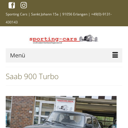
Sporting Cars | Sankt Johann 15a | 91056 Erlangen | +49(0)-9131-
430143
Menü
Saab 900 Turbo